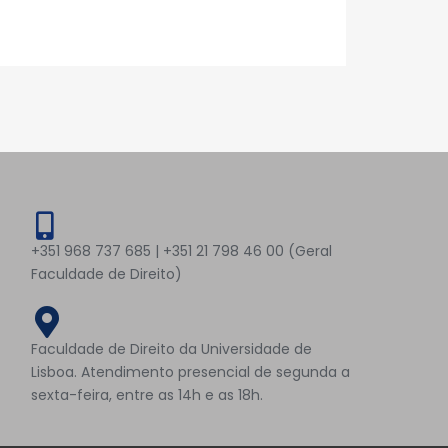
+351 968 737 685 | +351 21 798 46 00 (Geral
Faculdade de Direito)
Faculdade de Direito da Universidade de
Lisboa. Atendimento presencial de segunda a
sexta-feira, entre as 14h e as 18h.