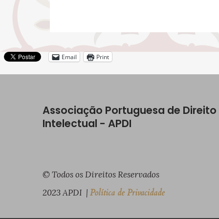
Email
Print
Associação Portuguesa de Direito
Intelectual - APDI
© Todos os Direitos Reservados
2023 APDI |
Política de Privacidade