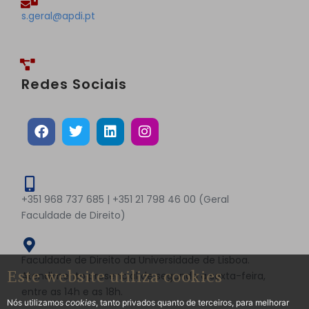
s.geral@apdi.pt
Redes Sociais
+351 968 737 685 | +351 21 798 46 00 (Geral
Faculdade de Direito)
Faculdade de Direito da Universidade de Lisboa.
Este website utiliza cookies
Atendimento presencial de segunda a sexta-feira,
entre as 14h e as 18h.
Nós utilizamos
cookies
, tanto privados quanto de terceiros, para melhorar